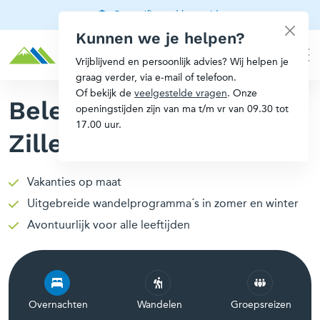
Gecertificeerd berggids
Kunnen we je helpen?
Vrijblijvend en persoonlijk advies? Wij helpen je
graag verder, via e-mail of telefoon.
Of bekijk de
veelgestelde vragen
. Onze
Beleef jouw eigen
openingstijden zijn van ma t/m vr van 09.30 tot
17.00 uur.
Zillertal avontuur
Vakanties op maat
Uitgebreide wandelprogramma´s in zomer en winter
Avontuurlijk voor alle leeftijden
Overnachten
Wandelen
Groepsreizen