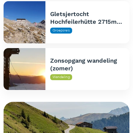
Gletsjertocht
Hochfeilerhütte 2715m
(zuidtirol)
Groepsreis
Zonsopgang wandeling
(zomer)
Wandeling