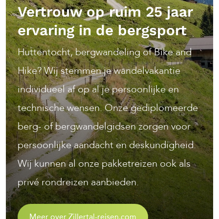
Vertrouw op ruim 25 jaar
ervaring in de bergsport
Huttentocht, bergwandeling of Bike and
Hike? Wij stemmen je wandelvakantie
individueel af op al je persoonlijke en
technische wensen. Onze gediplomeerde
berg- of bergwandelgidsen zorgen voor
persoonlijke aandacht en deskundigheid.
Wij kunnen al onze pakketreizen ook als
privé rondreizen aanbieden.
Meer over Zillertal-reisen.com