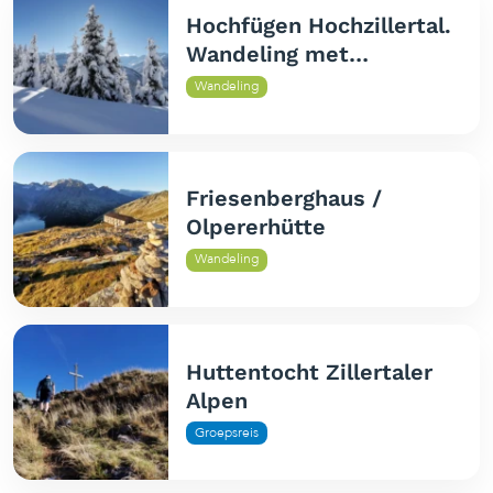
Hochfügen Hochzillertal.
Wandeling met
sneeuwschoenen
Wandeling
Friesenberghaus /
Olpererhütte
Wandeling
Huttentocht Zillertaler
Alpen
Groepsreis